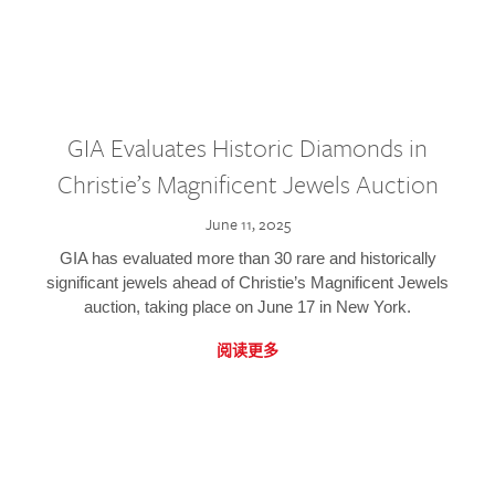
GIA Evaluates Historic Diamonds in
Christie’s Magnificent Jewels Auction
June 11, 2025
GIA has evaluated more than 30 rare and historically
significant jewels ahead of Christie’s Magnificent Jewels
auction, taking place on June 17 in New York.
阅读更多