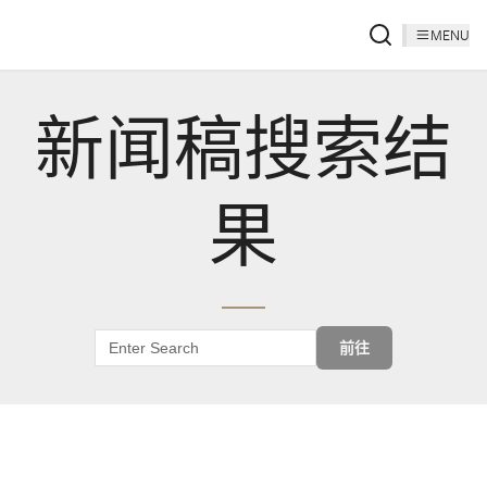
MENU
新闻稿搜索结
果
前往