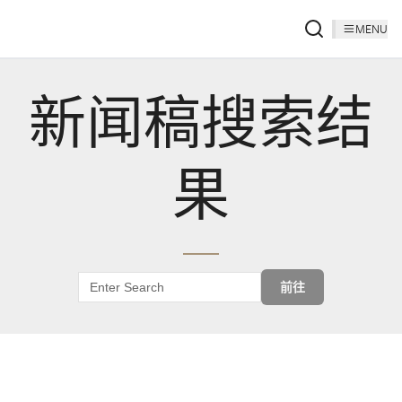
MENU
新闻稿搜索结
果
前往