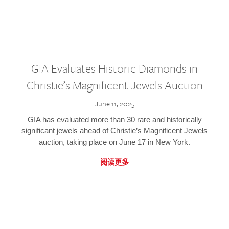
GIA Evaluates Historic Diamonds in
Christie’s Magnificent Jewels Auction
June 11, 2025
GIA has evaluated more than 30 rare and historically
significant jewels ahead of Christie’s Magnificent Jewels
auction, taking place on June 17 in New York.
阅读更多