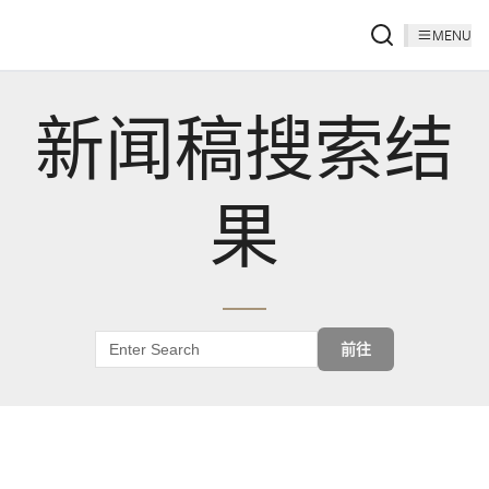
MENU
新闻稿搜索结
果
前往