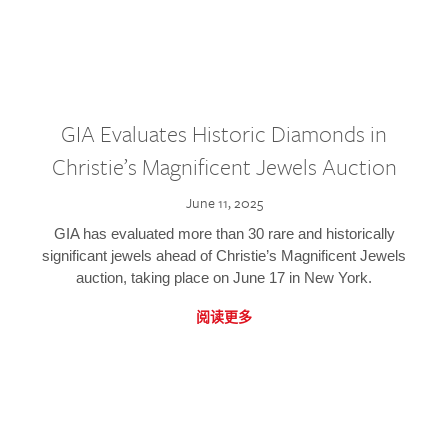
GIA Evaluates Historic Diamonds in
Christie’s Magnificent Jewels Auction
June 11, 2025
GIA has evaluated more than 30 rare and historically
significant jewels ahead of Christie’s Magnificent Jewels
auction, taking place on June 17 in New York.
阅读更多