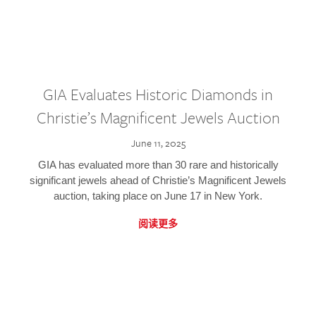
GIA Evaluates Historic Diamonds in
Christie’s Magnificent Jewels Auction
June 11, 2025
GIA has evaluated more than 30 rare and historically
significant jewels ahead of Christie’s Magnificent Jewels
auction, taking place on June 17 in New York.
阅读更多