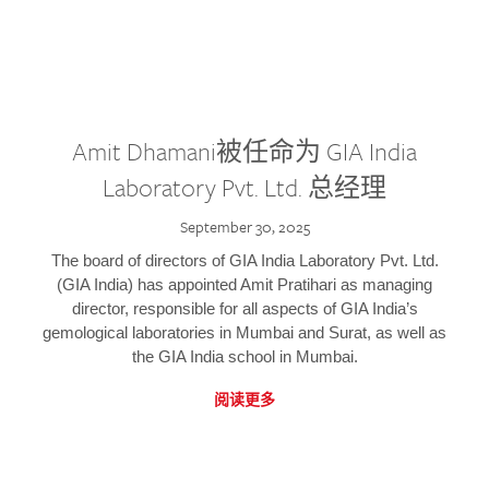
Amit Dhamani被任命为 GIA India
Laboratory Pvt. Ltd. 总经理
September 30, 2025
The board of directors of GIA India Laboratory Pvt. Ltd.
(GIA India) has appointed Amit Pratihari as managing
director, responsible for all aspects of GIA India’s
gemological laboratories in Mumbai and Surat, as well as
the GIA India school in Mumbai.
阅读更多