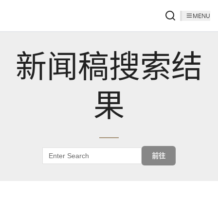
MENU
新闻稿搜索结
果
前往