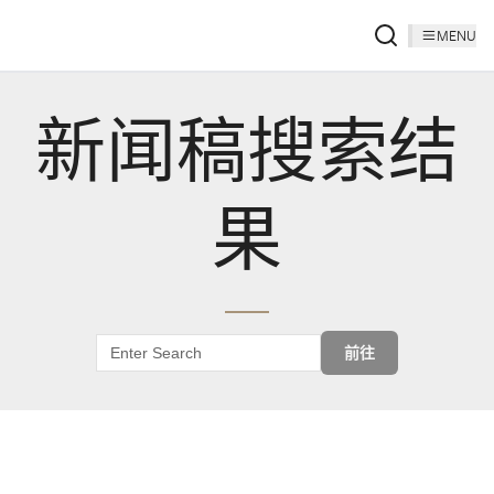
MENU
新闻稿搜索结
果
前往