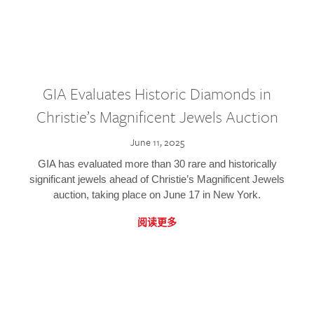
GIA Evaluates Historic Diamonds in
Christie’s Magnificent Jewels Auction
June 11, 2025
GIA has evaluated more than 30 rare and historically
significant jewels ahead of Christie’s Magnificent Jewels
auction, taking place on June 17 in New York.
阅读更多