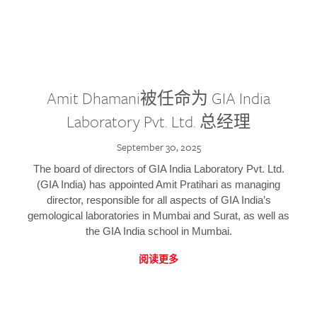
Amit Dhamani被任命为 GIA India
Laboratory Pvt. Ltd. 总经理
September 30, 2025
The board of directors of GIA India Laboratory Pvt. Ltd.
(GIA India) has appointed Amit Pratihari as managing
director, responsible for all aspects of GIA India’s
gemological laboratories in Mumbai and Surat, as well as
the GIA India school in Mumbai.
阅读更多