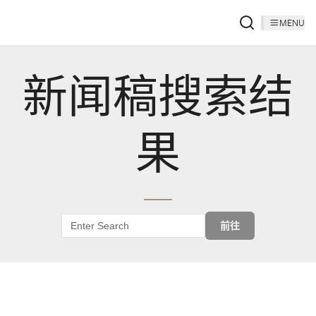
MENU
新闻稿搜索结
果
前往