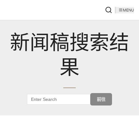
MENU
新闻稿搜索结
果
前往