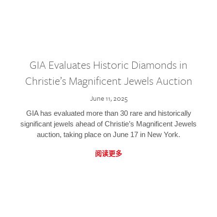
GIA Evaluates Historic Diamonds in
Christie’s Magnificent Jewels Auction
June 11, 2025
GIA has evaluated more than 30 rare and historically
significant jewels ahead of Christie’s Magnificent Jewels
auction, taking place on June 17 in New York.
阅读更多