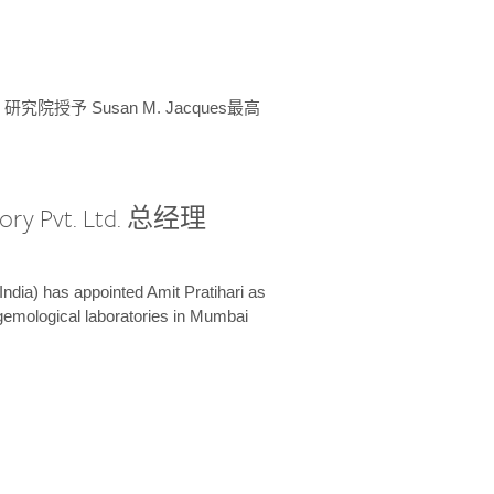
授予 Susan M. Jacques最高
ory Pvt. Ltd. 总经理
India) has appointed Amit Pratihari as
 gemological laboratories in Mumbai