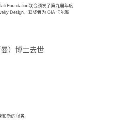
ellati Foundation联合颁发了第九届年度
 in Jewelry Design，获奖者为 GIA 卡尔斯
治·罗斯曼）博士去世
定报告和新的服务。