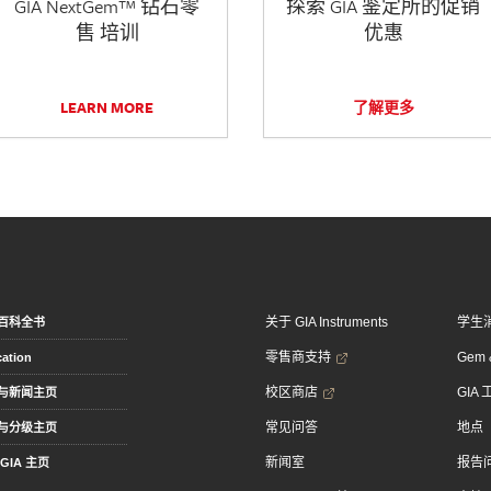
GIA NextGem™ 钻石零
探索 GIA 鉴定所的促销
售 培训
优惠
LEARN MORE
了解更多
关于 GIA Instruments
学生
百科全书
零售商支持
Gem &
ation
校区商店
GIA
与新闻主页
常见问答
地点
与分级主页
新闻室
报告
GIA 主页