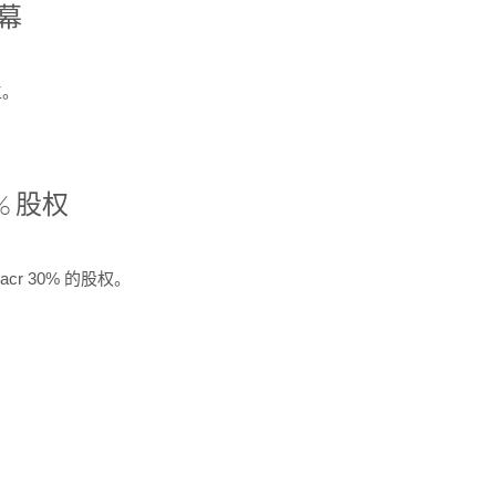
开幕
生。
% 股权
cr 30% 的股权。