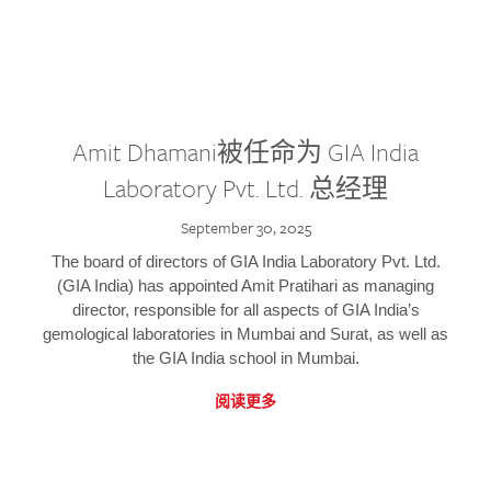
Amit Dhamani被任命为 GIA India
Laboratory Pvt. Ltd. 总经理
September 30, 2025
The board of directors of GIA India Laboratory Pvt. Ltd.
(GIA India) has appointed Amit Pratihari as managing
director, responsible for all aspects of GIA India’s
gemological laboratories in Mumbai and Surat, as well as
the GIA India school in Mumbai.
阅读更多