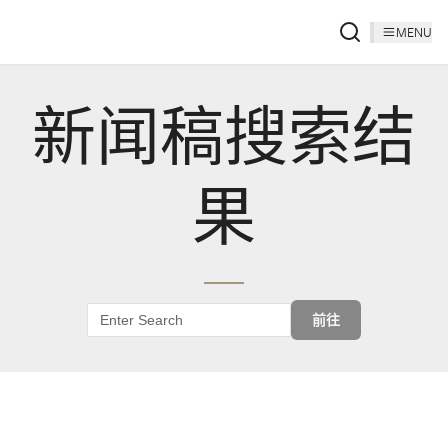
MENU
新闻稿搜索结
果
前往