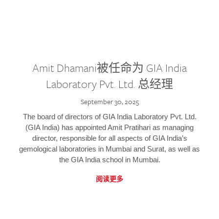
Amit Dhamani被任命为 GIA India
Laboratory Pvt. Ltd. 总经理
September 30, 2025
The board of directors of GIA India Laboratory Pvt. Ltd.
(GIA India) has appointed Amit Pratihari as managing
director, responsible for all aspects of GIA India’s
gemological laboratories in Mumbai and Surat, as well as
the GIA India school in Mumbai.
阅读更多