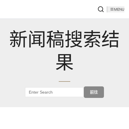
MENU
新闻稿搜索结
果
前往