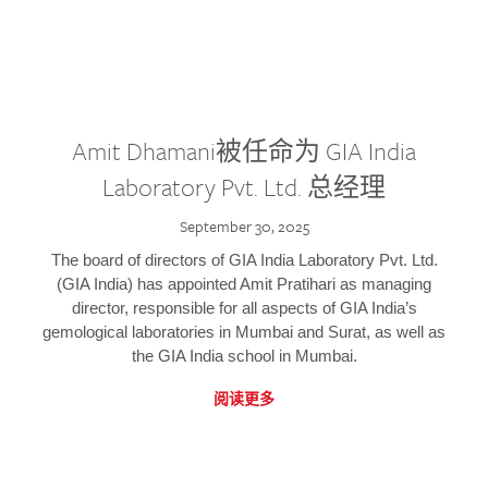
Amit Dhamani被任命为 GIA India
Laboratory Pvt. Ltd. 总经理
September 30, 2025
The board of directors of GIA India Laboratory Pvt. Ltd.
(GIA India) has appointed Amit Pratihari as managing
director, responsible for all aspects of GIA India’s
gemological laboratories in Mumbai and Surat, as well as
the GIA India school in Mumbai.
阅读更多