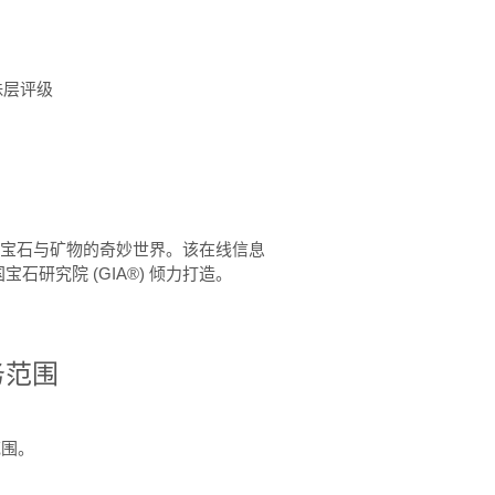
珠层评级
™ 体验宝石与矿物的奇妙世界。该在线信息
石研究院 (GIA®) 倾力打造。
务范围
范围。