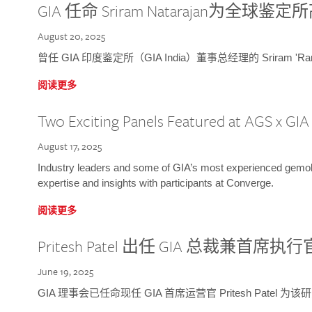
GIA 任命 Sriram Natarajan为全
August 20, 2025
曾任 GIA 印度鉴定所（GIA India）董事总经理的 Sriram 'Ra
阅读更多
Two Exciting Panels Featured at AGS x GI
August 17, 2025
Industry leaders and some of GIA’s most experienced gemolog
expertise and insights with participants at Converge.
阅读更多
Pritesh Patel 出任 GIA 总裁兼首席执行
June 19, 2025
GIA 理事会已任命现任 GIA 首席运营官 Pritesh Patel