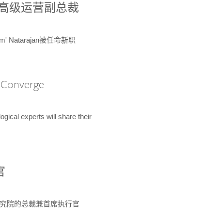
球鉴定所高级运营副总裁
m' Natarajan被任命新职
A Converge
ical experts will share their
官
 为该研究院的总裁兼首席执行官