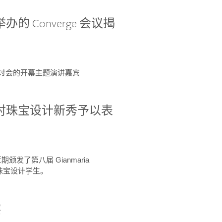
办的 Converge 会议揭
ge 研讨会的开幕主题演讲嘉宾
GIA 共同对珠宝设计新秀予以表
于近期颁发了第八届 Gianmaria
A 珠宝设计学生。
察