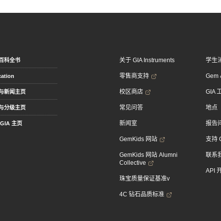
关于 GIA Instruments
学生
百科全书
零售商支持
Gem &
ation
校区商店
GIA
与新闻主页
常见问答
地点
与分级主页
新闻室
报告
GIA 主页
GemKids 网站
支持 
GemKids 网站 Alumni
联系
Collective
API
珠宝质量保证基准v
4C 钻石品质标准