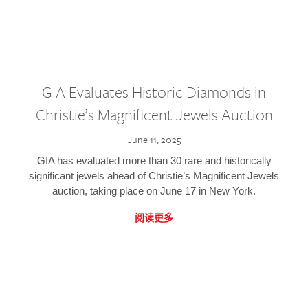
GIA Evaluates Historic Diamonds in
Christie’s Magnificent Jewels Auction
June 11, 2025
GIA has evaluated more than 30 rare and historically
significant jewels ahead of Christie’s Magnificent Jewels
auction, taking place on June 17 in New York.
阅读更多