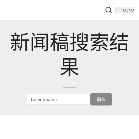
MENU
新闻稿搜索结
果
前往