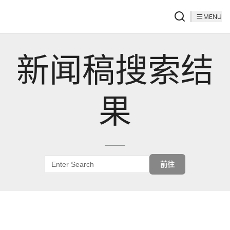
MENU
新闻稿搜索结
果
前往