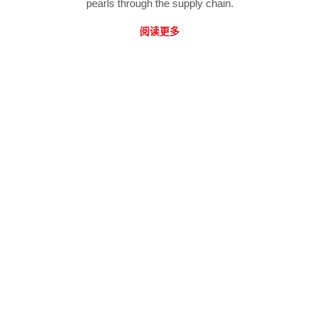
pearls through the supply chain.
阅读更多