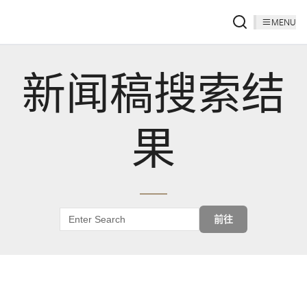
MENU
新闻稿搜索结
果
前往