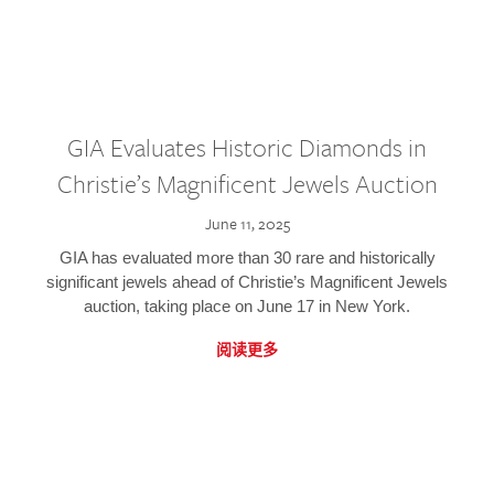
GIA Evaluates Historic Diamonds in
Christie’s Magnificent Jewels Auction
June 11, 2025
GIA has evaluated more than 30 rare and historically
significant jewels ahead of Christie’s Magnificent Jewels
auction, taking place on June 17 in New York.
阅读更多