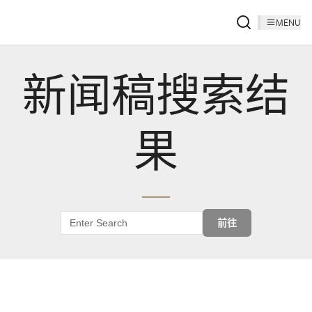
MENU
新闻稿搜索结
果
前往