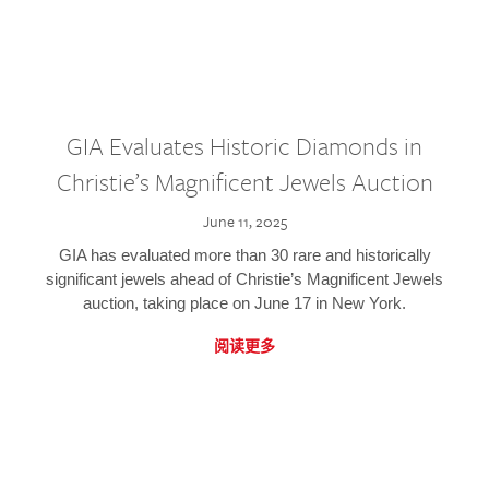
GIA Evaluates Historic Diamonds in
Christie’s Magnificent Jewels Auction
June 11, 2025
GIA has evaluated more than 30 rare and historically
significant jewels ahead of Christie’s Magnificent Jewels
auction, taking place on June 17 in New York.
阅读更多