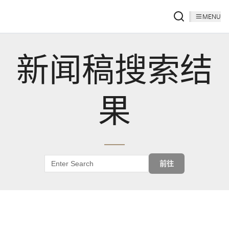
MENU
新闻稿搜索结
果
前往