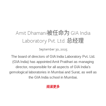
Amit Dhamani被任命为 GIA India
Laboratory Pvt. Ltd. 总经理
September 30, 2025
The board of directors of GIA India Laboratory Pvt. Ltd.
(GIA India) has appointed Amit Pratihari as managing
director, responsible for all aspects of GIA India’s
gemological laboratories in Mumbai and Surat, as well as
the GIA India school in Mumbai.
阅读更多