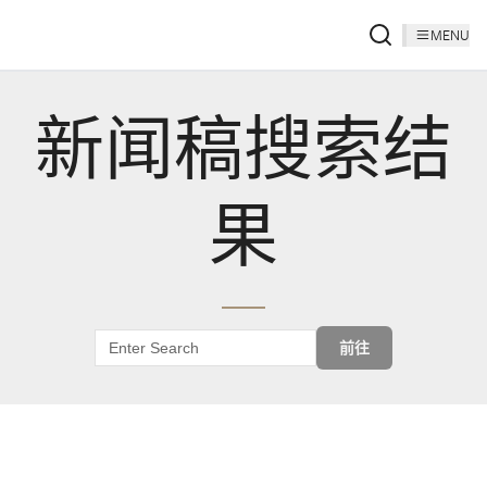
MENU
新闻稿搜索结
果
前往