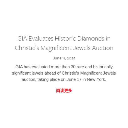
GIA Evaluates Historic Diamonds in
Christie’s Magnificent Jewels Auction
June 11, 2025
GIA has evaluated more than 30 rare and historically
significant jewels ahead of Christie’s Magnificent Jewels
auction, taking place on June 17 in New York.
阅读更多