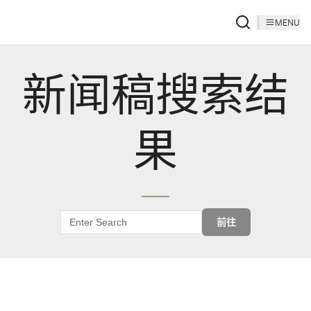
MENU
新闻稿搜索结
果
前往