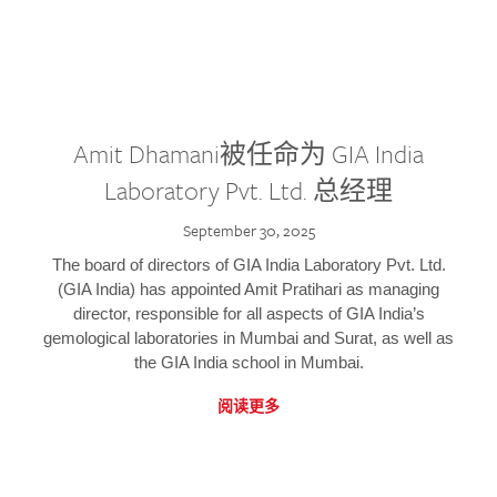
Amit Dhamani被任命为 GIA India
Laboratory Pvt. Ltd. 总经理
September 30, 2025
The board of directors of GIA India Laboratory Pvt. Ltd.
(GIA India) has appointed Amit Pratihari as managing
director, responsible for all aspects of GIA India’s
gemological laboratories in Mumbai and Surat, as well as
the GIA India school in Mumbai.
阅读更多