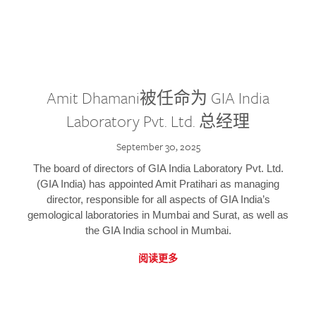
Amit Dhamani被任命为 GIA India
Laboratory Pvt. Ltd. 总经理
September 30, 2025
The board of directors of GIA India Laboratory Pvt. Ltd.
(GIA India) has appointed Amit Pratihari as managing
director, responsible for all aspects of GIA India’s
gemological laboratories in Mumbai and Surat, as well as
the GIA India school in Mumbai.
阅读更多