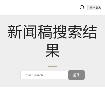
MENU
新闻稿搜索结
果
前往