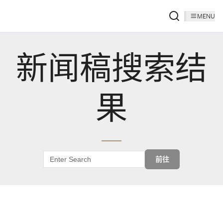
MENU
新闻稿搜索结
果
前往