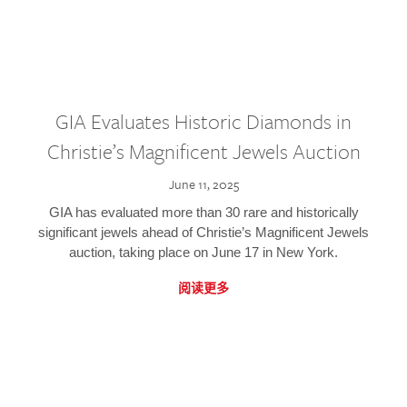
GIA Evaluates Historic Diamonds in
Christie’s Magnificent Jewels Auction
June 11, 2025
GIA has evaluated more than 30 rare and historically
significant jewels ahead of Christie’s Magnificent Jewels
auction, taking place on June 17 in New York.
阅读更多