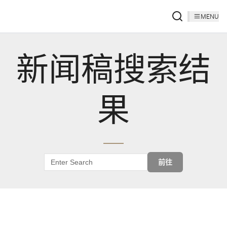
MENU
新闻稿搜索结
果
前往