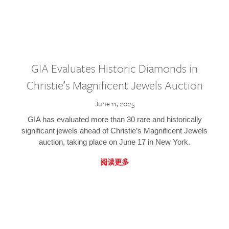
GIA Evaluates Historic Diamonds in
Christie’s Magnificent Jewels Auction
June 11, 2025
GIA has evaluated more than 30 rare and historically
significant jewels ahead of Christie’s Magnificent Jewels
auction, taking place on June 17 in New York.
阅读更多