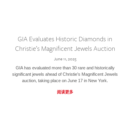
GIA Evaluates Historic Diamonds in
Christie’s Magnificent Jewels Auction
June 11, 2025
GIA has evaluated more than 30 rare and historically
significant jewels ahead of Christie’s Magnificent Jewels
auction, taking place on June 17 in New York.
阅读更多