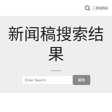
MENU
新闻稿搜索结
果
前往