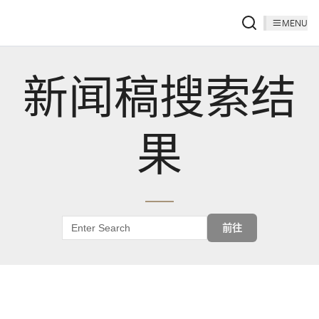
MENU
新闻稿搜索结
果
前往