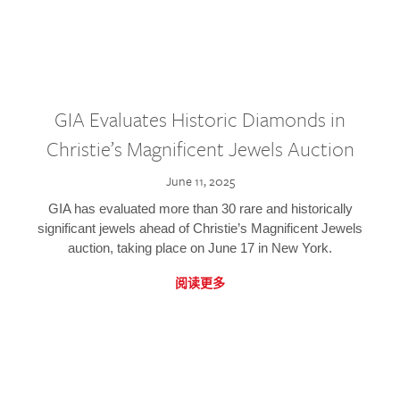
GIA Evaluates Historic Diamonds in
Christie’s Magnificent Jewels Auction
June 11, 2025
GIA has evaluated more than 30 rare and historically
significant jewels ahead of Christie’s Magnificent Jewels
auction, taking place on June 17 in New York.
阅读更多