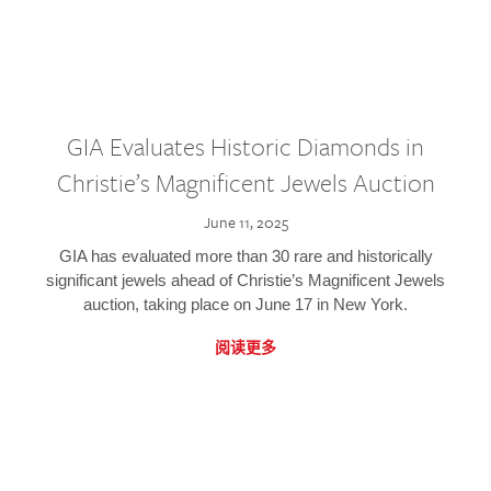
GIA Evaluates Historic Diamonds in
Christie’s Magnificent Jewels Auction
June 11, 2025
GIA has evaluated more than 30 rare and historically
significant jewels ahead of Christie’s Magnificent Jewels
auction, taking place on June 17 in New York.
阅读更多