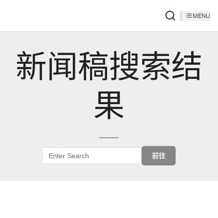
MENU
新闻稿搜索结
果
前往