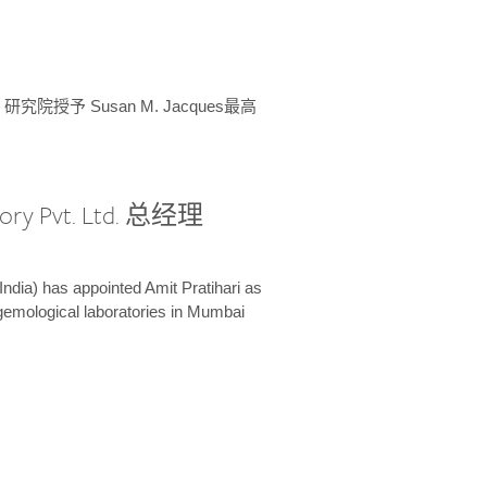
授予 Susan M. Jacques最高
ory Pvt. Ltd. 总经理
India) has appointed Amit Pratihari as
 gemological laboratories in Mumbai