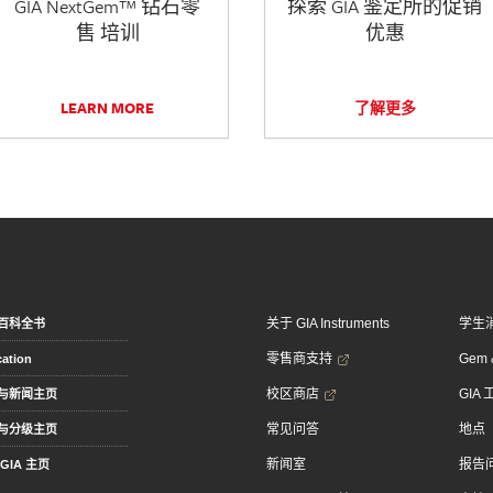
GIA NextGem™ 钻石零
探索 GIA 鉴定所的促销
售 培训
优惠
LEARN MORE
了解更多
关于 GIA Instruments
学生
百科全书
零售商支持
Gem &
ation
校区商店
GIA
与新闻主页
常见问答
地点
与分级主页
新闻室
报告
GIA 主页