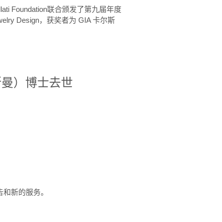
ellati Foundation联合颁发了第九届年度
 in Jewelry Design，获奖者为 GIA 卡尔斯
治·罗斯曼）博士去世
定报告和新的服务。