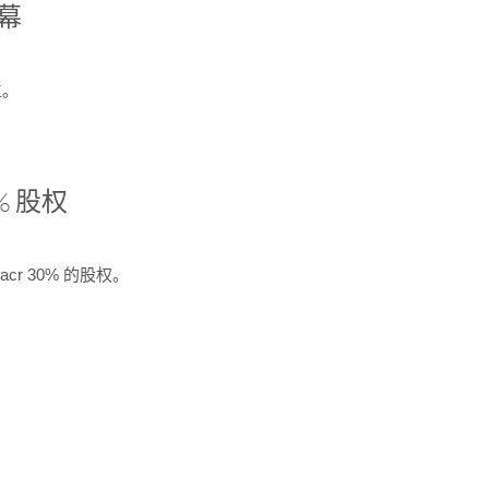
开幕
生。
% 股权
cr 30% 的股权。