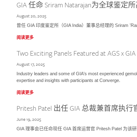
GIA 任命 Sriram Natarajan为全
August 20, 2025
曾任 GIA 印度鉴定所（GIA India）董事总经理的 Sriram 'Ra
阅读更多
Two Exciting Panels Featured at AGS x GI
August 17, 2025
Industry leaders and some of GIA’s most experienced gemolog
expertise and insights with participants at Converge.
阅读更多
Pritesh Patel 出任 GIA 总裁兼首席执行
June 19, 2025
GIA 理事会已任命现任 GIA 首席运营官 Pritesh Patel