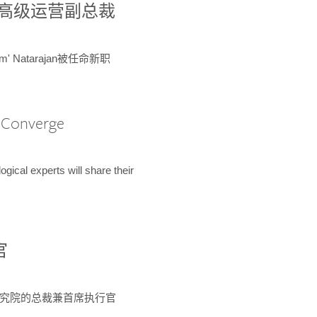
球鉴定所高级运营副总裁
m' Natarajan被任命新职
A Converge
ical experts will share their
官
 为该研究院的总裁兼首席执行官