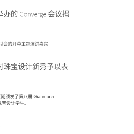
办的 Converge 会议揭
ge 研讨会的开幕主题演讲嘉宾
GIA 共同对珠宝设计新秀予以表
于近期颁发了第八届 Gianmaria
A 珠宝设计学生。
察