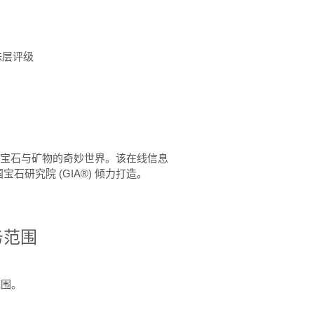
珠层评级
™ 体验宝石与矿物的奇妙世界。该在线信息
石研究院 (GIA®) 倾力打造。
务范围
范围。