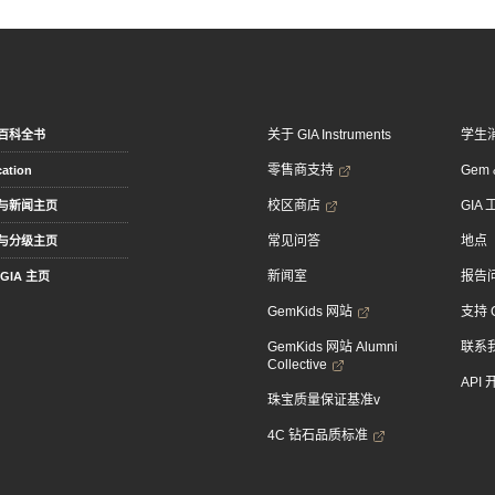
关于 GIA Instruments
学生
百科全书
零售商支持
Gem &
ation
校区商店
GIA
与新闻主页
常见问答
地点
与分级主页
新闻室
报告
GIA 主页
GemKids 网站
支持 
GemKids 网站 Alumni
联系
Collective
API
珠宝质量保证基准v
4C 钻石品质标准