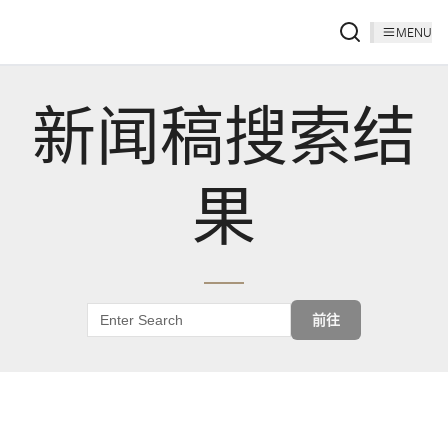
MENU
新闻稿搜索结
果
前往