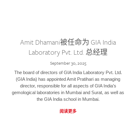
Amit Dhamani被任命为 GIA India
Laboratory Pvt. Ltd. 总经理
September 30, 2025
The board of directors of GIA India Laboratory Pvt. Ltd.
(GIA India) has appointed Amit Pratihari as managing
director, responsible for all aspects of GIA India’s
gemological laboratories in Mumbai and Surat, as well as
the GIA India school in Mumbai.
阅读更多