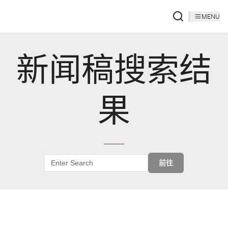
MENU
新闻稿搜索结
果
前往