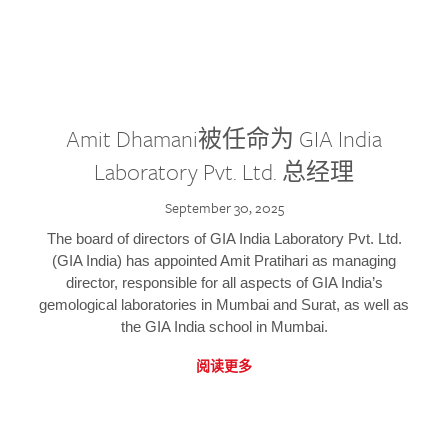
Amit Dhamani被任命为 GIA India
Laboratory Pvt. Ltd. 总经理
September 30, 2025
The board of directors of GIA India Laboratory Pvt. Ltd.
(GIA India) has appointed Amit Pratihari as managing
director, responsible for all aspects of GIA India’s
gemological laboratories in Mumbai and Surat, as well as
the GIA India school in Mumbai.
阅读更多