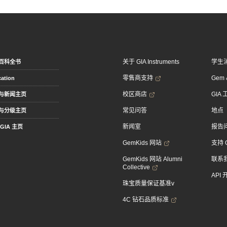
关于 GIA Instruments
学生
百科全书
零售商支持
Gem &
ation
校区商店
GIA
与新闻主页
常见问答
地点
与分级主页
新闻室
报告
GIA 主页
GemKids 网站
支持 
GemKids 网站 Alumni
联系
Collective
API
珠宝质量保证基准v
4C 钻石品质标准