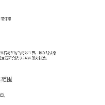
珠层评级
™ 体验宝石与矿物的奇妙世界。该在线信息
石研究院 (GIA®) 倾力打造。
务范围
范围。