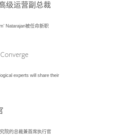
球鉴定所高级运营副总裁
m' Natarajan被任命新职
A Converge
ical experts will share their
官
 为该研究院的总裁兼首席执行官