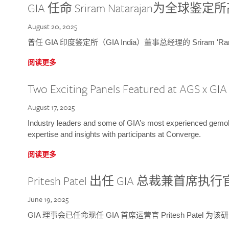
GIA 任命 Sriram Natarajan为全
August 20, 2025
曾任 GIA 印度鉴定所（GIA India）董事总经理的 Sriram 'Ra
阅读更多
Two Exciting Panels Featured at AGS x GI
August 17, 2025
Industry leaders and some of GIA’s most experienced gemolog
expertise and insights with participants at Converge.
阅读更多
Pritesh Patel 出任 GIA 总裁兼首席执行
June 19, 2025
GIA 理事会已任命现任 GIA 首席运营官 Pritesh Patel