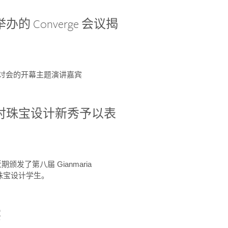
办的 Converge 会议揭
ge 研讨会的开幕主题演讲嘉宾
GIA 共同对珠宝设计新秀予以表
于近期颁发了第八届 Gianmaria
A 珠宝设计学生。
察