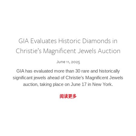
GIA Evaluates Historic Diamonds in
Christie’s Magnificent Jewels Auction
June 11, 2025
GIA has evaluated more than 30 rare and historically
significant jewels ahead of Christie’s Magnificent Jewels
auction, taking place on June 17 in New York.
阅读更多