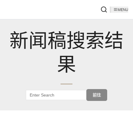
MENU
新闻稿搜索结
果
前往