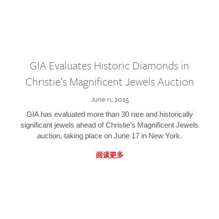
GIA Evaluates Historic Diamonds in
Christie’s Magnificent Jewels Auction
June 11, 2025
GIA has evaluated more than 30 rare and historically
significant jewels ahead of Christie’s Magnificent Jewels
auction, taking place on June 17 in New York.
阅读更多