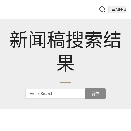
MENU
新闻稿搜索结
果
前往