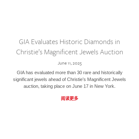
GIA Evaluates Historic Diamonds in
Christie’s Magnificent Jewels Auction
June 11, 2025
GIA has evaluated more than 30 rare and historically
significant jewels ahead of Christie’s Magnificent Jewels
auction, taking place on June 17 in New York.
阅读更多