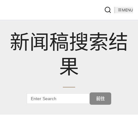
MENU
新闻稿搜索结
果
前往