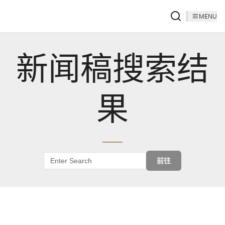
MENU
新闻稿搜索结
果
前往