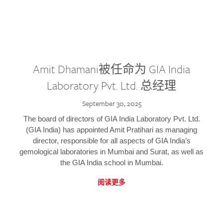
Amit Dhamani被任命为 GIA India
Laboratory Pvt. Ltd. 总经理
September 30, 2025
The board of directors of GIA India Laboratory Pvt. Ltd.
(GIA India) has appointed Amit Pratihari as managing
director, responsible for all aspects of GIA India’s
gemological laboratories in Mumbai and Surat, as well as
the GIA India school in Mumbai.
阅读更多