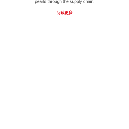
pearls through the supply chain.
阅读更多