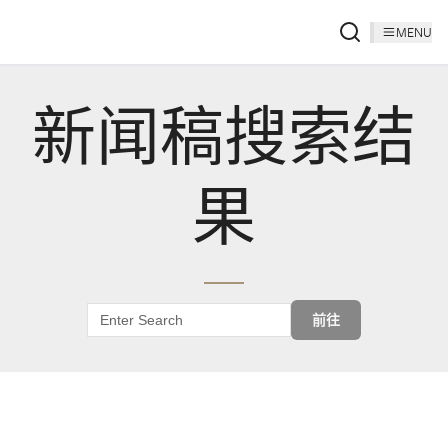
MENU
新闻稿搜索结
果
前往