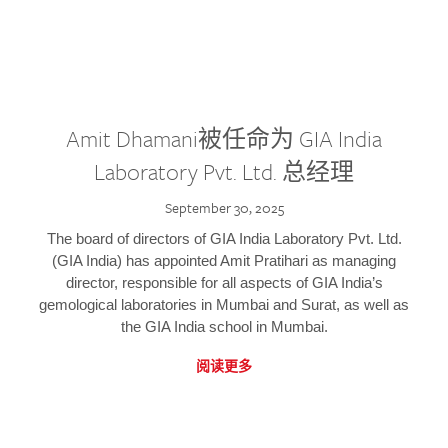
Amit Dhamani被任命为 GIA India
Laboratory Pvt. Ltd. 总经理
September 30, 2025
The board of directors of GIA India Laboratory Pvt. Ltd.
(GIA India) has appointed Amit Pratihari as managing
director, responsible for all aspects of GIA India’s
gemological laboratories in Mumbai and Surat, as well as
the GIA India school in Mumbai.
阅读更多