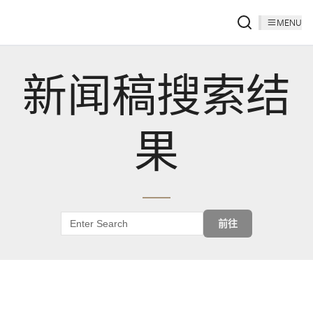
MENU
新闻稿搜索结
果
前往