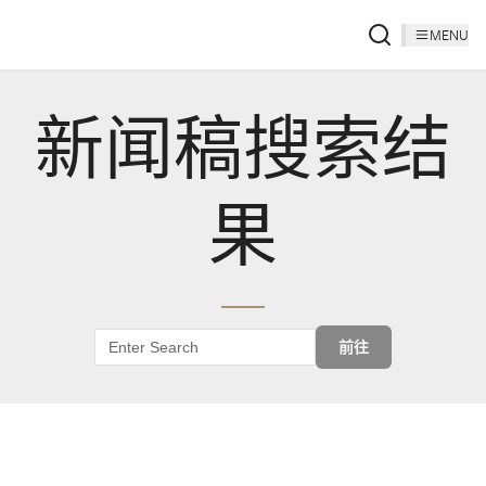
MENU
新闻稿搜索结
果
前往