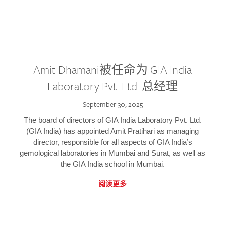
Amit Dhamani被任命为 GIA India
Laboratory Pvt. Ltd. 总经理
September 30, 2025
The board of directors of GIA India Laboratory Pvt. Ltd.
(GIA India) has appointed Amit Pratihari as managing
director, responsible for all aspects of GIA India’s
gemological laboratories in Mumbai and Surat, as well as
the GIA India school in Mumbai.
阅读更多