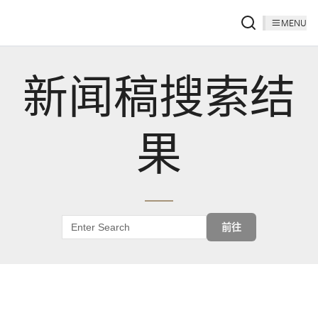
MENU
新闻稿搜索结
果
前往