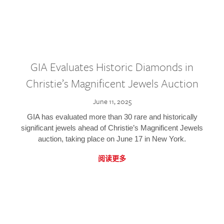
GIA Evaluates Historic Diamonds in
Christie’s Magnificent Jewels Auction
June 11, 2025
GIA has evaluated more than 30 rare and historically
significant jewels ahead of Christie’s Magnificent Jewels
auction, taking place on June 17 in New York.
阅读更多