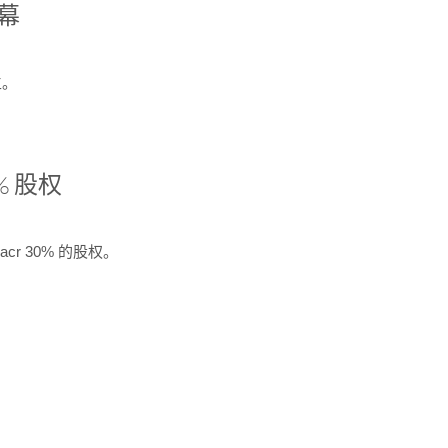
开幕
生。
% 股权
cr 30% 的股权。