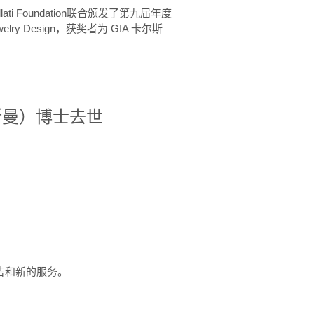
ellati Foundation联合颁发了第九届年度
 in Jewelry Design，获奖者为 GIA 卡尔斯
治·罗斯曼）博士去世
定报告和新的服务。