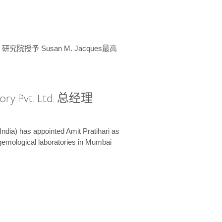
授予 Susan M. Jacques最高
ory Pvt. Ltd. 总经理
India) has appointed Amit Pratihari as
 gemological laboratories in Mumbai