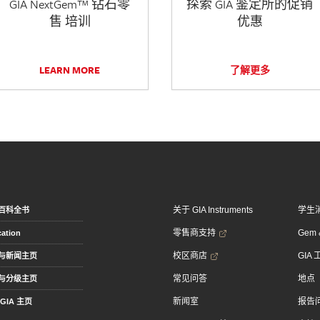
GIA NextGem™ 钻石零
探索 GIA 鉴定所的促销
售 培训
优惠
LEARN MORE
了解更多
关于 GIA Instruments
学生
百科全书
零售商支持
Gem &
ation
校区商店
GIA
与新闻主页
常见问答
地点
与分级主页
新闻室
报告
GIA 主页