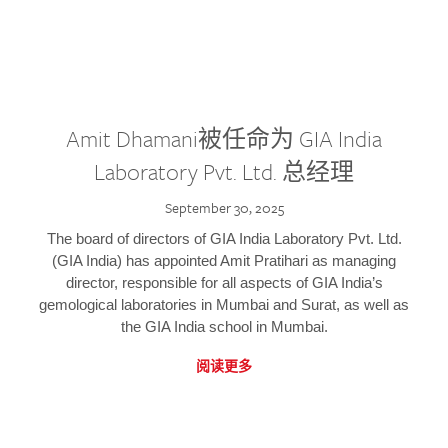
Amit Dhamani被任命为 GIA India
Laboratory Pvt. Ltd. 总经理
September 30, 2025
The board of directors of GIA India Laboratory Pvt. Ltd.
(GIA India) has appointed Amit Pratihari as managing
director, responsible for all aspects of GIA India’s
gemological laboratories in Mumbai and Surat, as well as
the GIA India school in Mumbai.
阅读更多