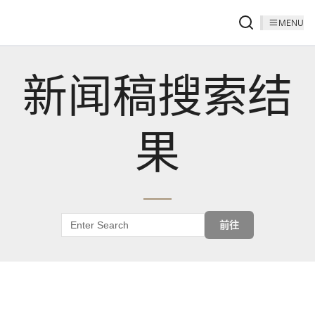
MENU
新闻稿搜索结
果
前往