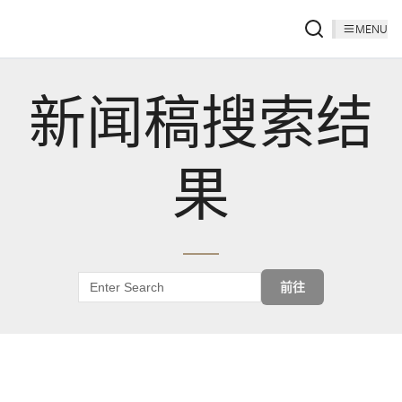
MENU
新闻稿搜索结
果
前往