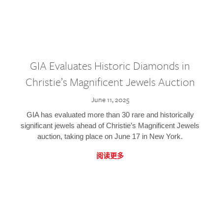
GIA Evaluates Historic Diamonds in
Christie’s Magnificent Jewels Auction
June 11, 2025
GIA has evaluated more than 30 rare and historically
significant jewels ahead of Christie’s Magnificent Jewels
auction, taking place on June 17 in New York.
阅读更多