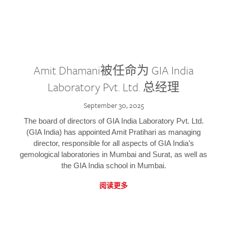
Amit Dhamani被任命为 GIA India
Laboratory Pvt. Ltd. 总经理
September 30, 2025
The board of directors of GIA India Laboratory Pvt. Ltd.
(GIA India) has appointed Amit Pratihari as managing
director, responsible for all aspects of GIA India’s
gemological laboratories in Mumbai and Surat, as well as
the GIA India school in Mumbai.
阅读更多