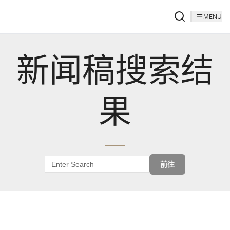
MENU
新闻稿搜索结
果
前往