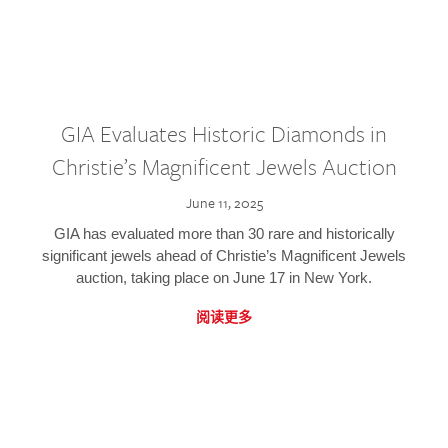
GIA Evaluates Historic Diamonds in
Christie’s Magnificent Jewels Auction
June 11, 2025
GIA has evaluated more than 30 rare and historically
significant jewels ahead of Christie’s Magnificent Jewels
auction, taking place on June 17 in New York.
阅读更多