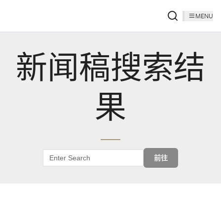
MENU
新闻稿搜索结
果
前往