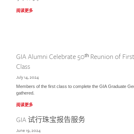
阅读更多
GIA Alumni Celebrate 50ᵗʰ Reunion of Fir
Class
July 14, 2024
Members of the first class to complete the GIA Graduate G
gathered.
阅读更多
GIA 试行珠宝报告服务
June 19, 2024