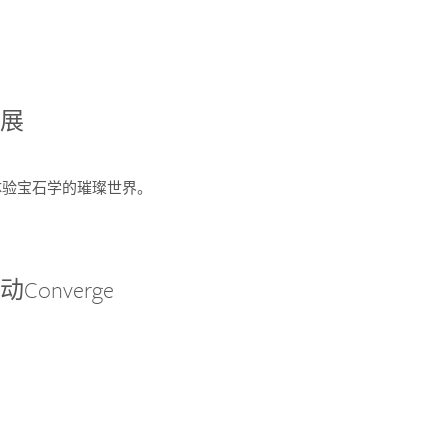
宝展
您体验宝石学的璀璨世界。
onverge