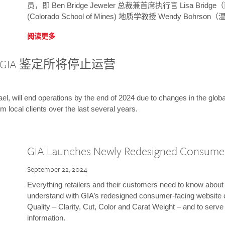
员，即 Ben Bridge Jeweler 总裁兼首席执行官 Lisa B
(Colorado School of Mines) 地质学教授 Wendy Bohr
阅读更多
GIA 鉴定所将停止运营
l, will end operations by the end of 2024 due to changes in the globa
m local clients over the last several years.
GIA Launches Newly Redesigned Consume
September 22, 2024
Everything retailers and their customers need to know about 
understand with GIA’s redesigned consumer-facing website 
Quality – Clarity, Cut, Color and Carat Weight – and to serv
information.