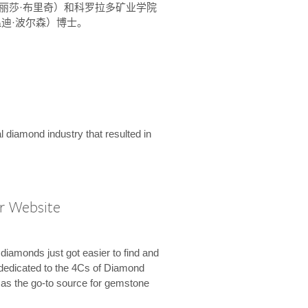
ridge（丽莎·布里奇）和科罗拉多矿业学院
son（温迪·波尔森）博士。
l diamond industry that resulted in
r Website
diamonds just got easier to find and
dedicated to the 4Cs of Diamond
e as the go-to source for gemstone