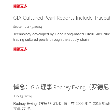
阅读更多
GIA Cultured Pearl Reports Include Traceab
September 15, 2024
Technology developed by Hong Kong-based Fukui Shell Nucle
tracing cultured pearls through the supply chain.
阅读更多
悼念：GIA 理事 Rodney Ewing（罗
July 23, 2024
Rodney Ewing（罗德尼·尤因）博士在 2006 年至 2015
享年 77 岁。