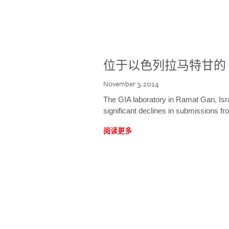
位于以色列拉马特甘的 
November 3, 2024
The GIA laboratory in Ramat Gan, Israe
significant declines in submissions fro
阅读更多