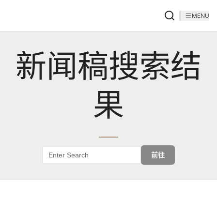
MENU
新闻稿搜索结
果
前往