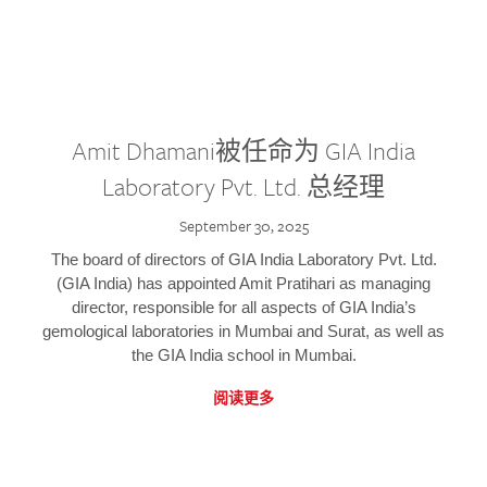
Amit Dhamani被任命为 GIA India
Laboratory Pvt. Ltd. 总经理
September 30, 2025
The board of directors of GIA India Laboratory Pvt. Ltd.
(GIA India) has appointed Amit Pratihari as managing
director, responsible for all aspects of GIA India’s
gemological laboratories in Mumbai and Surat, as well as
the GIA India school in Mumbai.
阅读更多