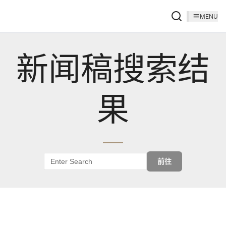
MENU
新闻稿搜索结
果
前往