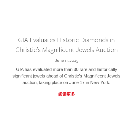
GIA Evaluates Historic Diamonds in
Christie’s Magnificent Jewels Auction
June 11, 2025
GIA has evaluated more than 30 rare and historically
significant jewels ahead of Christie’s Magnificent Jewels
auction, taking place on June 17 in New York.
阅读更多