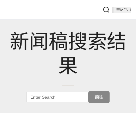
MENU
新闻稿搜索结
果
前往