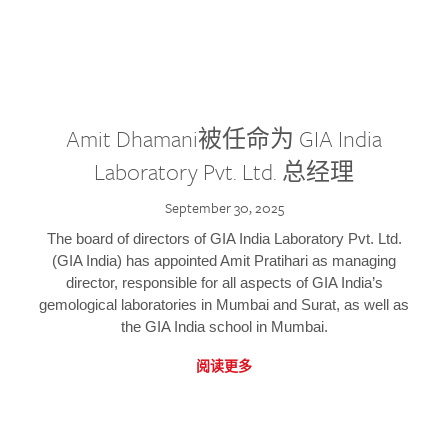
Amit Dhamani被任命为 GIA India
Laboratory Pvt. Ltd. 总经理
September 30, 2025
The board of directors of GIA India Laboratory Pvt. Ltd.
(GIA India) has appointed Amit Pratihari as managing
director, responsible for all aspects of GIA India’s
gemological laboratories in Mumbai and Surat, as well as
the GIA India school in Mumbai.
阅读更多