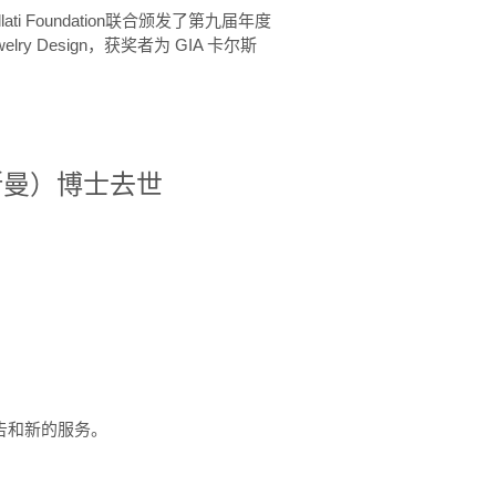
ellati Foundation联合颁发了第九届年度
 in Jewelry Design，获奖者为 GIA 卡尔斯
治·罗斯曼）博士去世
定报告和新的服务。