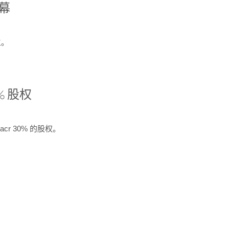
开幕
生。
% 股权
cr 30% 的股权。