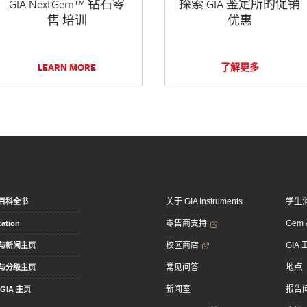
GIA NextGem™ 钻石零
探索 GIA 鉴定所的促销
售 培训
优惠
LEARN MORE
了解更多
关于 GIA Instruments
学生
百科全书
零售商支持
Gem &
ation
校区商店
GIA
与新闻主页
常见问答
地点
与分级主页
新闻室
报告
GIA 主页