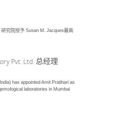
授予 Susan M. Jacques最高
ory Pvt. Ltd. 总经理
India) has appointed Amit Pratihari as
 gemological laboratories in Mumbai