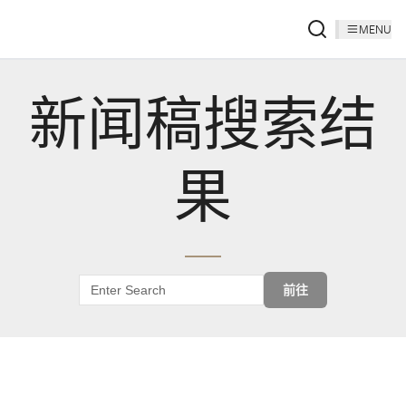
MENU
新闻稿搜索结
果
前往