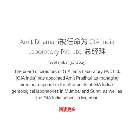
Amit Dhamani被任命为 GIA India
Laboratory Pvt. Ltd. 总经理
September 30, 2025
The board of directors of GIA India Laboratory Pvt. Ltd.
(GIA India) has appointed Amit Pratihari as managing
director, responsible for all aspects of GIA India’s
gemological laboratories in Mumbai and Surat, as well as
the GIA India school in Mumbai.
阅读更多